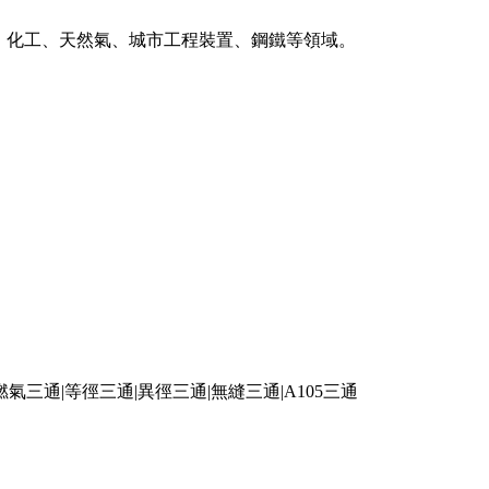
、化工、天然氣、城市工程裝置、鋼鐵等領域。
氣三通|等徑三通|異徑三通|無縫三通|A105三通